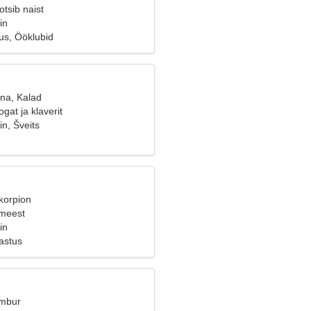
tsib naist
in
us, Ööklubid
ana, Kalad
gat ja klaverit
n, Šveits
korpion
 meest
in
astus
Ambur