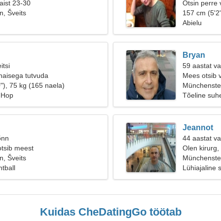
aist 23-30
Otsin perre 
, Šveits
157 cm (5'2"
Abielu
Bryan
itsi
59 aastat va
naisega tutvuda
Mees otsib 
"), 75 kg (165 naela)
Münchenste
p Hop
Tõeline suh
Jeannot
õnn
44 aastat v
otsib meest
Olen kirurg, 
, Šveits
Münchenstei
ntball
Lühiajaline 
Kuidas CheDatingGo töötab