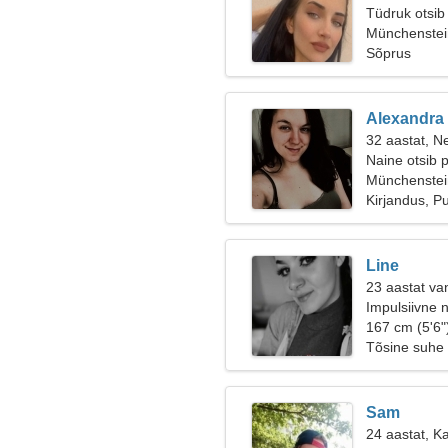
Tüdruk otsib
Münchenstein
Sõprus
Alexandra
32 aastat, Ne
Naine otsib 
Münchenstei
Kirjandus, P
Line
23 aastat va
Impulsiivne n
167 cm (5'6"
Tõsine suhe
Sam
24 aastat, K