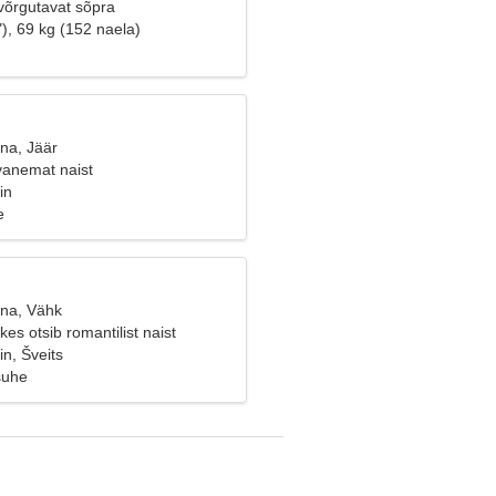
võrgutavat sõpra
), 69 kg (152 naela)
na, Jäär
vanemat naist
in
e
ana, Vähk
kes otsib romantilist naist
n, Šveits
suhe