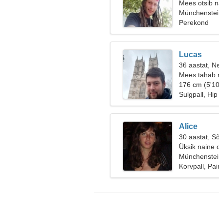
Mees otsib n
Münchenstein
Perekond
Lucas
36 aastat, Ne
Mees tahab 
176 cm (5'10
Sulgpall, Hi
Alice
30 aastat, S
Üksik naine 
Münchenstein
Korvpall, Pai