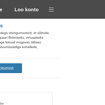
e
Loo konto
ts
dega otsingumootorit, et sõlmida
aari flirtimiseks, virtuaalseks
gage fotosid mugavas üldises
utvumissaidiga kohalikele,
õvi