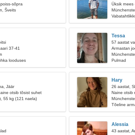
 poiss-sõpra
Üksik mees o
, Šveits
Münchenste
Vabatahtlikk
Tessa
itsi
57 aastat v
paari 37-41
Armastan joo
n
Münchenstei
uhka looduses
Pulmad
Hary
na, Jäär
26 aastat, S
aine otsib tõsist suhet
Naine otsib
), 55 kg (121 naela)
Münchenste
Tõeline arm
Alessia
alad
43 aastat, 