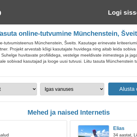
Logi siss
asuta online-tutvumine Münchenstein, Švei
-tutvumisteenus Münchenstein, Šveits. Kasutage erinevate kriteeriumi
rtner. Projekt arvestab kõigi kasutajate huvidega ning aitab leida sobiva p
. Suhelge huvitavate profiilidega, vestelge meeldivate inimestega ja ja
dale sobivad kasutajad ja looge uusi tutvusi. Liitu tasuta Münchenstein t
Mehed ja naised Internetis
Elias
aalud
34 aastat, L