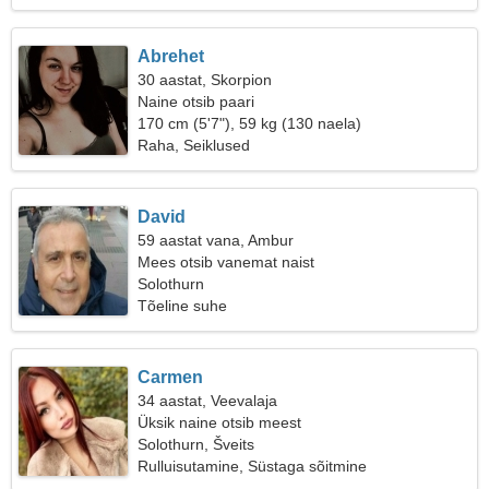
Abrehet
30 aastat, Skorpion
Naine otsib paari
170 cm (5'7"), 59 kg (130 naela)
Raha, Seiklused
David
59 aastat vana, Ambur
Mees otsib vanemat naist
Solothurn
Tõeline suhe
Carmen
34 aastat, Veevalaja
Üksik naine otsib meest
Solothurn, Šveits
Rulluisutamine, Süstaga sõitmine