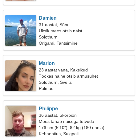
Damien
31 aastat, Sõnn
Üksik mees otsib naist
Solothurn
Origami, Tantsimine
Marion
23 aastat vana, Kaksikud
Töökas naine otsib armusuhet
Solothurn, Šveits
Pulmad
Philippe
36 aastat, Skorpion
Mees tahab naisega tutvuda
176 cm (5'10"), 82 kg (180 naela)
Kehaehitus, Sulgpall