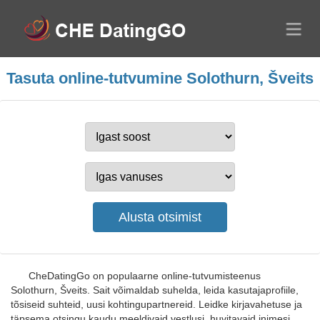
Tasuta online-tutvumine Solothurn, Šveits
CheDatingGo on populaarne online-tutvumisteenus
Solothurn, Šveits. Sait võimaldab suhelda, leida kasutajaprofiile,
tõsiseid suhteid, uusi kohtingupartnereid. Leidke kirjavahetuse ja
täpsema otsingu kaudu meeldivaid vestlusi, huvitavaid inimesi,