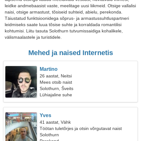
leidke andmebaasist vaste, meelitage uusi liikmeid. Otsige vallalisi
naisi, otsige armastust, tõsiseid suhteid, abielu, perekonda.
Täiustatud funktsioonidega sõprus- ja armastussuhtluspartneri
leidmiseks saate luua tõsise suhte ja korraldada romantilisi
kohtumisi. Liitu tasuta Solothurn tutvumissaidiga kohalikele,
välismaalastele ja turistidele.
Mehed ja naised Internetis
Martino
26 aastat, Neitsi
Mees otsib naist
Solothurn, Šveits
Lühiajaline suhe
Yves
41 aastat, Vähk
Töötan tuletõrjes ja otsin võrgutavat naist
Solothurn