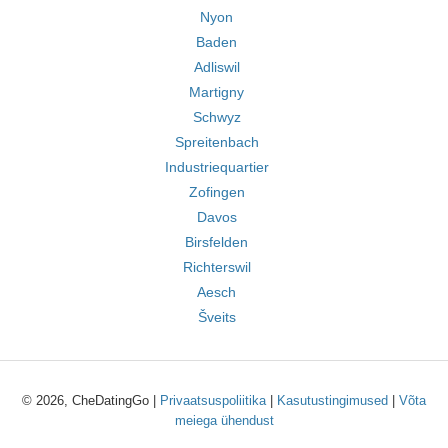
Nyon
Baden
Adliswil
Martigny
Schwyz
Spreitenbach
Industriequartier
Zofingen
Davos
Birsfelden
Richterswil
Aesch
Šveits
© 2026, CheDatingGo |
Privaatsuspoliitika
|
Kasutustingimused
|
Võta
meiega ühendust