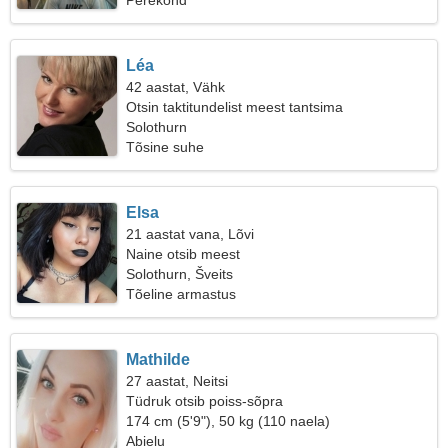
Perekond
Léa
42 aastat, Vähk
Otsin taktitundelist meest tantsima
Solothurn
Tõsine suhe
Elsa
21 aastat vana, Lõvi
Naine otsib meest
Solothurn, Šveits
Tõeline armastus
Mathilde
27 aastat, Neitsi
Tüdruk otsib poiss-sõpra
174 cm (5'9"), 50 kg (110 naela)
Abielu