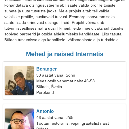
kohandatava otsingusüsteemi abil saate valida profiile tõsiste
suhete ja uute tutvuste jaoks. Meie projekt aitab teil valida
vajalikke profiile, huvitavaid tutvusi. Eesmärgi saavutamiseks
saate lisada erinevaid otsingufiltreid. Projekt võimaldab
tutvumisvestluses näha uusi liikmeid, leida meeldivaks suhtluseks
sobivad partnerid ja otsida abiellumiseks kandidaate. Liitu tasuta
Bülach tutvumissaidiga kohalikele, välismaalastele ja turistidele.
Mehed ja naised Internetis
Beranger
58 aastat vana, Sõnn
Mees otsib vanemat naist 46-53
Bülach, Šveits
Perekond
Antonio
46 aastat vana, Jäär
Töötan restoranis, vajan graatsilist naist