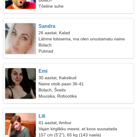
Bülach
Tõeline suhe
Sandra
26 aastat, Kalad
Lähme lobisema, ma olen unustamatu naine
Bülach
Pulmad
Emi
30 aastat, Kaksikud
Naine otsib paari 36-41
Bülach, Šveits
Muusika, Robootika
Lili
41 aastat, Ambur
Vajan kirglikku meest, et koos suusatada
157 cm (5'2"), 65 kg (143 naela)