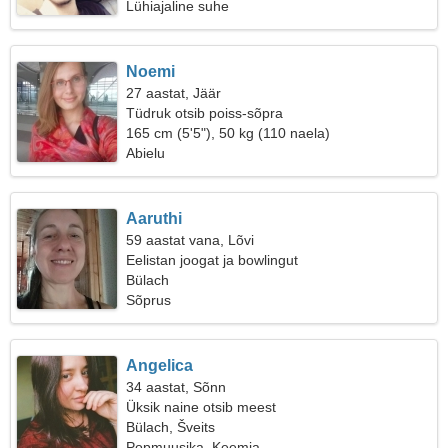
Lühiajaline suhe
Noemi
27 aastat, Jäär
Tüdruk otsib poiss-sõpra
165 cm (5'5"), 50 kg (110 naela)
Abielu
Aaruthi
59 aastat vana, Lõvi
Eelistan joogat ja bowlingut
Bülach
Sõprus
Angelica
34 aastat, Sõnn
Üksik naine otsib meest
Bülach, Šveits
Popmuusika, Keemia