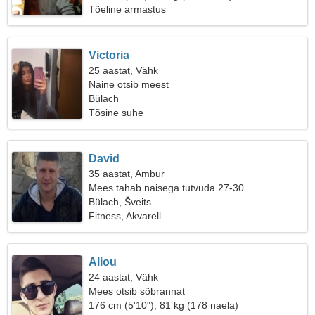
Tõeline armastus
Victoria
25 aastat, Vähk
Naine otsib meest
Bülach
Tõsine suhe
David
35 aastat, Ambur
Mees tahab naisega tutvuda 27-30
Bülach, Šveits
Fitness, Akvarell
Aliou
24 aastat, Vähk
Mees otsib sõbrannat
176 cm (5'10"), 81 kg (178 naela)