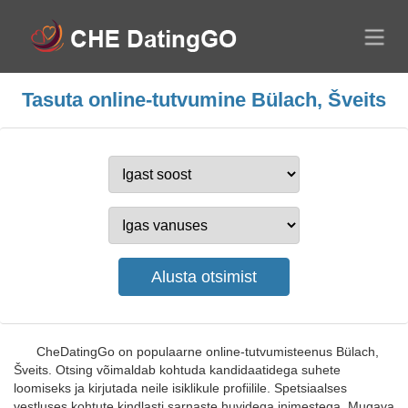
Tasuta online-tutvumine Bülach, Šveits
CheDatingGo on populaarne online-tutvumisteenus Bülach,
Šveits. Otsing võimaldab kohtuda kandidaatidega suhete
loomiseks ja kirjutada neile isiklikule profiilile. Spetsiaalses
vestluses kohtute kindlasti sarnaste huvidega inimestega. Mugava