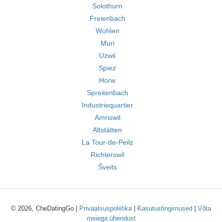
Solothurn
Freienbach
Wohlen
Muri
Uzwil
Spiez
Horw
Spreitenbach
Industriequartier
Amriswil
Altstätten
La Tour-de-Peilz
Richterswil
Šveits
© 2026, CheDatingGo |
Privaatsuspoliitika
|
Kasutustingimused
|
Võta
meiega ühendust