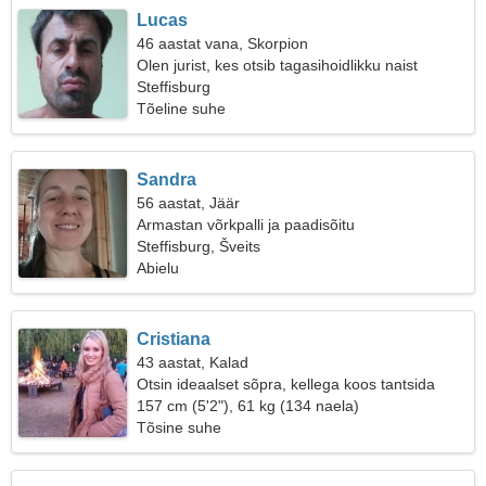
Lucas
46 aastat vana, Skorpion
Olen jurist, kes otsib tagasihoidlikku naist
Steffisburg
Tõeline suhe
Sandra
56 aastat, Jäär
Armastan võrkpalli ja paadisõitu
Steffisburg, Šveits
Abielu
Cristiana
43 aastat, Kalad
Otsin ideaalset sõpra, kellega koos tantsida
157 cm (5'2"), 61 kg (134 naela)
Tõsine suhe