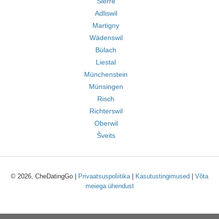
Sierre
Adliswil
Martigny
Wädenswil
Bülach
Liestal
Münchenstein
Münsingen
Risch
Richterswil
Oberwil
Šveits
© 2026, CheDatingGo |
Privaatsuspoliitika
|
Kasutustingimused
|
Võta
meiega ühendust