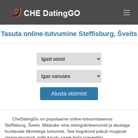
Tasuta online-tutvumine Steffisburg, Šveits
CheDatingGo on populaarne online-tutvumisteenus
Steffisburg, Šveits. Määrake oma otsingukriteeriumid ja alustage
huvitavate liikmetega tutvumist. See kogukond pakub mugavat
otsingumootorit, mille kaudu saate leida romantilisi