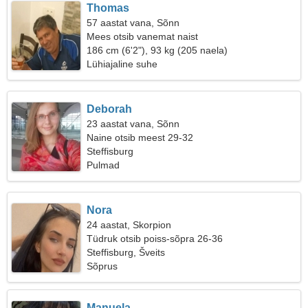
Thomas
57 aastat vana, Sõnn
Mees otsib vanemat naist
186 cm (6'2"), 93 kg (205 naela)
Lühiajaline suhe
Deborah
23 aastat vana, Sõnn
Naine otsib meest 29-32
Steffisburg
Pulmad
Nora
24 aastat, Skorpion
Tüdruk otsib poiss-sõpra 26-36
Steffisburg, Šveits
Sõprus
Manuela